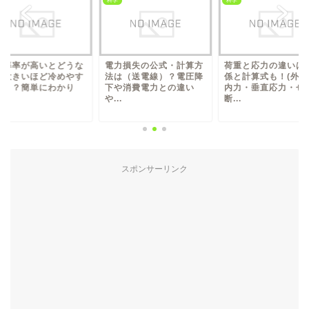
科学
科学
伝導率が高いとどうな
電力損失の公式・計算方
荷重と応力の違いは
（大きいほど冷めやす
法は（送電線）？電圧降
係と計算式も！(外力
？）？簡単にわかり
下や消費電力との違い
内力・垂直応力・せ
.
や...
断...
スポンサーリンク