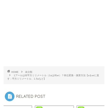
HOME
未分類
1アールは何平方ミリメートル（1aは何㎟）？単位変換・換算方法【aを㎟に直
す：平方ミリメートル、1.5aなど】
RELATED POST