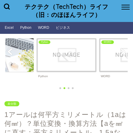
テクテク（TechTech）ライフ
（旧：のほほんライフ）
Excel
Python
WORD
ビジネス
Python
WORD
Python
WORD
未分類
1アールは何平方ミリメートル（1aは
何㎟）？単位変換・換算方法【aを㎟
に直す：平方ミリメートル、1.5aな