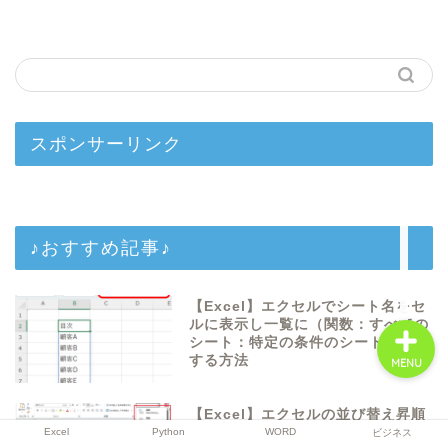
Excel
Python
スポンサーリンク
WORD
♪おすすめ記事♪
ビジネス
【Excel】エクセルでシート名をセ
ルに表示し一覧に（関数：すべての
シート：特定の条件のシートのみ）
する方法
MENU
【Excel】エクセルの並び替え昇順
で1の次に10や100が来てしまう
Excel
Python
WORD
ビジネス