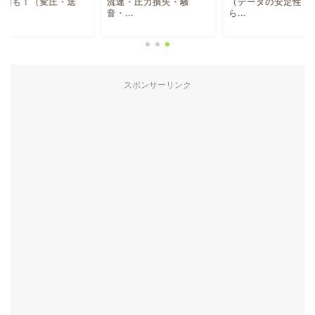
理由も！（変圧・送
流速・圧力損失・騒
（データの安定性・
.
音・...
ら...
スポンサーリンク