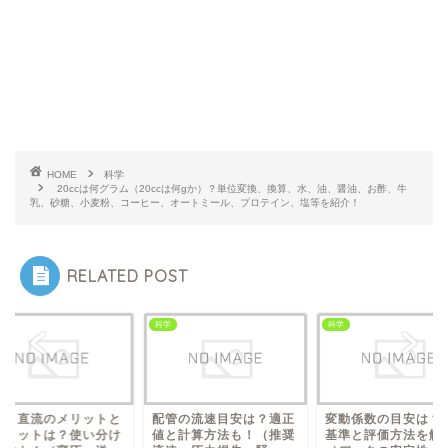
HOME
科学
20ccは何グラム（20ccは何gか）？単位変換、換算、水、油、醤油、お酢、牛
乳、砂糖、小麦粉、コーヒー、オートミール、プロテイン、塩等を紹介！
RELATED POST
科学
科学
流と直流のメリットと
配管の流速目安は？適正
変動係数の目安は？
メリットは？使い分け
値と計算方法も！（推奨
基準と評価方法を解