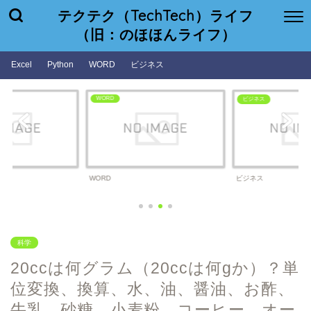
テクテク（TechTech）ライフ
（旧：のほほんライフ）
Excel
Python
WORD
ビジネス
WORD
ビジネス
WORD
ビジネス
科学
20ccは何グラム（20ccは何gか）？単
位変換、換算、水、油、醤油、お酢、
牛乳、砂糖、小麦粉、コーヒー、オー