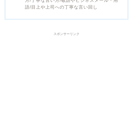
方/丁寧な言い方/敬語やビジネスメール・用
語/目上や上司への丁寧な言い回し
スポンサーリンク