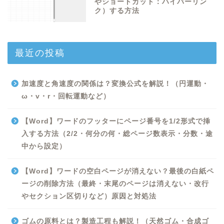
やショートカット：ハイパーリン
ク）する方法
最近の投稿
加速度と角速度の関係は？変換公式を解説！（円運動・
ω・v・r・回転運動など）
【Word】ワードのフッターにページ番号を1/2形式で挿
入する方法（2/2・何分の何・総ページ数表示・分数・途
中から設定）
【Word】ワードの空白ページが消えない？最後の白紙ペ
ージの削除方法（最終・末尾のページは消えない・改行
やセクション区切りなど）原因と対処法
Excel
ゴムの原料とは？製造工程も解説！（天然ゴム・合成ゴ