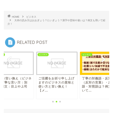
HOME
ビジネス
大仰の読み方はおおぎょう？たいぎょう？漢字や意味や違いは？例文も用いて紹
介！
RELATED POST
ジネス
ビジネス
ビジネス
活躍をお祈り申し上げ
丁寧の対義語・反対語
出向く/言い換え（
すのビジネスの意味と
（反対の言葉）・反意
スの丁寧な言い方
い方と言い換え！
語・対照語は？例文も用
の：例文：目上や
メ...
いて...
や...