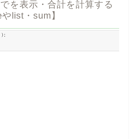
00までを表示・合計を計算する
list・sum】