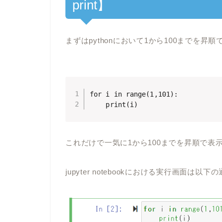
print】
まずはpythonにおいて1から100までを昇
for i in range(1,101):

これだけで一気に1から100までを昇順で表
jupyter notebookにおける実行画面は以