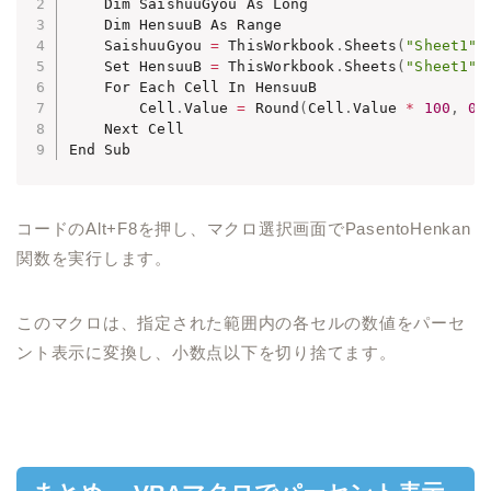
    Dim SaishuuGyou As Long

    Dim HensuuB As Range

    SaishuuGyou 
=
 ThisWorkbook
.
Sheets
(
"Sheet1"
)
    Set HensuuB 
=
 ThisWorkbook
.
Sheets
(
"Sheet1"
)
    For Each Cell In HensuuB

        Cell
.
Value 
=
 Round
(
Cell
.
Value 
*
100
,
0
)
    Next Cell

コードのAlt+F8を押し、マクロ選択画面でPasentoHenkan
関数を実行します。
このマクロは、指定された範囲内の各セルの数値をパーセ
ント表示に変換し、小数点以下を切り捨てます。