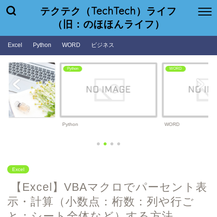
テクテク（TechTech）ライフ
（旧：のほほんライフ）
Excel
Python
WORD
ビジネス
Python
WORD
Python
WORD
Excel
【Excel】VBAマクロでパーセント表
示・計算（小数点：桁数：列や行ご
と：シート全体など）する方法