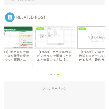
RELATED POST
l
Excel
Excel
Excel】エクセルで図
【Excel】エクセルのス
【Excel】VBAマク
のサイズが勝手に変わ
ピンボタンで選択したセ
数式をコピーして貼
くっつく原因と...
ルと連動する方法【...
ける方法（最終行...
スポンサーリンク