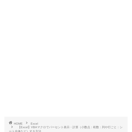
HOME
Excel
【Excel】VBAマクロでパーセント表示・計算（小数点：桁数：列や行ごと：シ
ート全体など）する方法