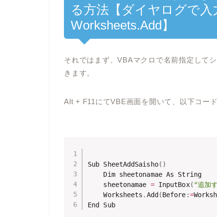
る方法【ダイヤログで入力】【
Worksheets.Add】
それではまず、VBAマクロで名前指定して
きます。
Alt + F11にてVBE画面を開いて、以下
Sub SheetAddSaisho
(
)
    Dim sheetonamae As String

    sheetonamae 
=
 InputBox
(
"追加
    Worksheets
.
Add
(
Before
:
=
Works