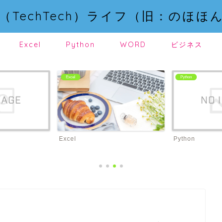
（TechTech）ライフ（旧：のほほ
Excel
Python
WORD
ビジネス
Excel
Python
Excel
Python