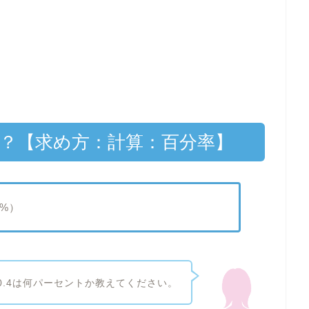
ト？【求め方：計算：百分率】
0%）
0.4は何パーセントか教えてください。