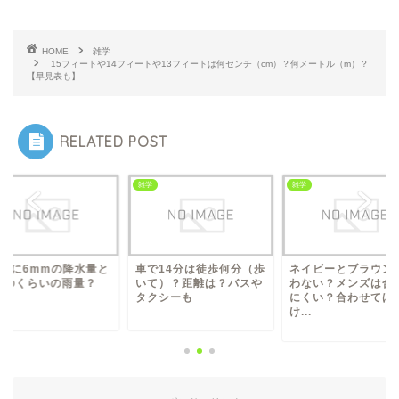
HOME
雑学
15フィートや14フィートや13フィートは何センチ（cm）？何メートル（m）？
【早見表も】
RELATED POST
雑学
雑学
時間に6mmの降水量と
車で14分は徒歩何分（歩
ネイビーとブラウン
どのくらいの雨量？
いて）？距離は？バスや
わない？メンズは合
タクシーも
にくい？合わせては
け...