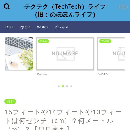
テクテク（TechTech）ライフ
（旧：のほほんライフ）
Excel
Python
WORD
ビジネス
Python
WORD
Python
WORD
雑学
15フィートや14フィートや13フィー
トは何センチ（cm）？何メートル
（m）？【早見表も】