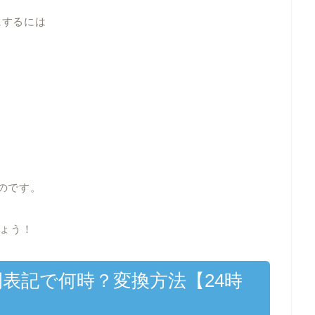
にするには
るのです。
ょう！
間表記で何時？変換方法【24時