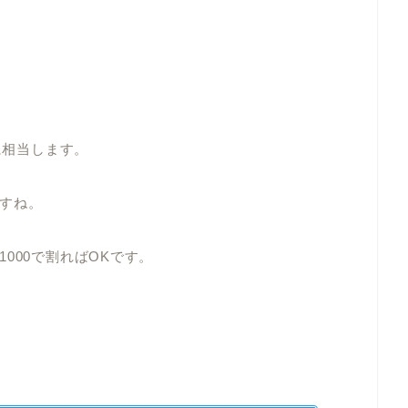
に相当します。
すね。
000で割ればOKです。