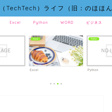
（TechTech）ライフ（旧：のほほ
Excel
Python
WORD
ビジネス
Excel
Python
Excel
Python