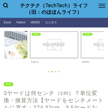
テクテク（TechTech）ライフ
（旧：のほほんライフ）
Excel
Python
WORD
ビジネス
WORD
ビジネス
WORD
ビジネス
科学
3ヤードは何センチ（cm）？単位変
換・換算方法【ヤードをセンチメート
ルに直す：274.32cm、3.5ヤードな