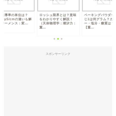
ッシュ限界とは？意味
ベーキングパウダー大さ
電気伝導率の単位は
わかりやすく解説！
じ1は何グラム？カロリ
S/mやμS/cmの違
天体物理学：潮汐力：
ー・塩分・糖質は？
説（ジーメンス：変..
.
【重...
スポンサーリンク