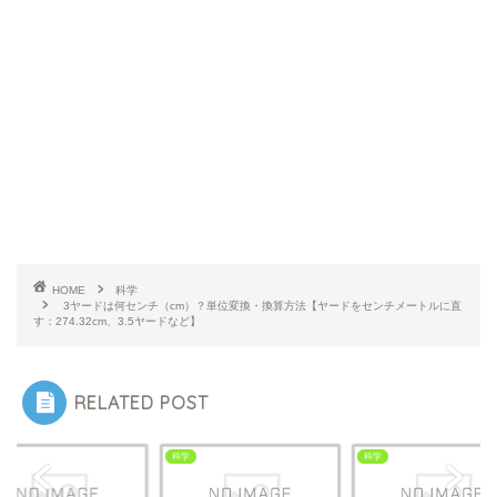
HOME
科学
3ヤードは何センチ（cm）？単位変換・換算方法【ヤードをセンチメートルに直
す：274.32cm、3.5ヤードなど】
RELATED POST
科学
科学