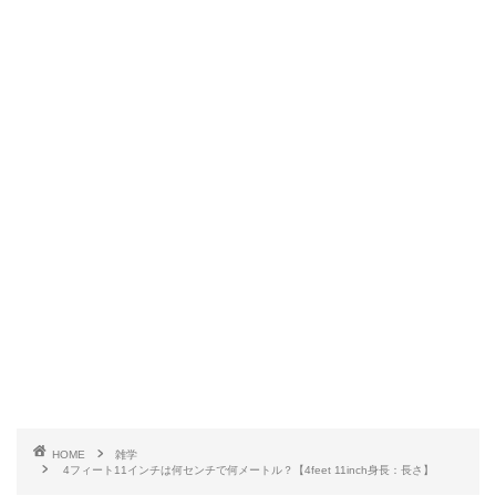
HOME
雑学
4フィート11インチは何センチで何メートル？【4feet 11inch身長：長さ】