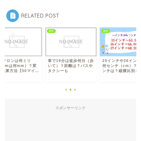
RELATED POST
雑学
雑学
ロンは何ミリ
車で19分は徒歩何分（歩
25インチや26インチは
は何mm）？変
いて）？距離は？バスや
何センチ（cm）？27イ
法【50マイ...
タクシーも
ンチは？縦横比別も
スポンサーリンク