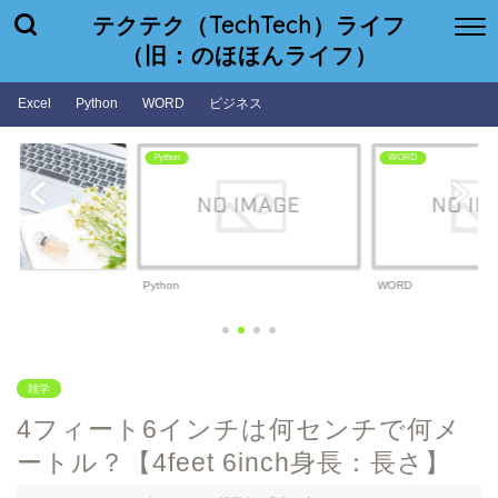
テクテク（TechTech）ライフ
（旧：のほほんライフ）
Excel
Python
WORD
ビジネス
Python
WORD
ビジネ
thon
WORD
ビジネ
雑学
4フィート6インチは何センチで何メ
ートル？【4feet 6inch身長：長さ】