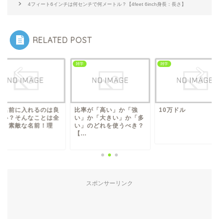
4フィート6インチは何センチで何メートル？【4feet 6inch身長：長さ】
RELATED POST
雑学
雑学
雑学
るのは良
比率が「高い」か「強
10万ドル
空を
ことは全
い」か「大きい」か「多
くな
前！理
い」のどれを使うべき？
く無
【...
由...
スポンサーリンク