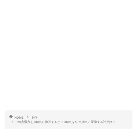
HOME
雑学
50点満点を100点に換算すると？100点を50点満点に変換する計算は？