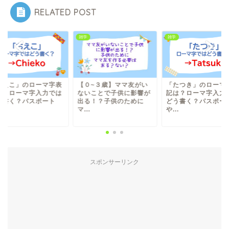
RELATED POST
雑学
雑学
ちえこ」のローマ字表
【０~３歳】ママ友がい
「たつき」のローマ
は？ローマ字入力では
ないことで子供に影響が
記は？ローマ字入力
う書く？パスポート
出る！？子供のために
どう書く？パスポー
.
マ...
や...
スポンサーリンク