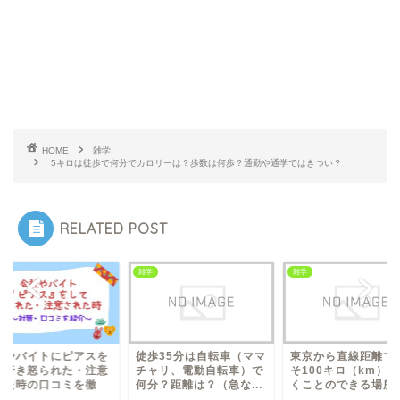
HOME
雑学
5キロは徒歩で何分でカロリーは？歩数は何歩？通勤や通学ではきつい？
RELATED POST
雑学
雑学
歩35分は自転車（ママ
東京から直線距離でおよ
会社やバイトにピア
ャリ、電動自転車）で
そ100キロ（km）で行
して行き怒られた・
分？距離は？（急な...
くことのできる場所は...
された時の口コミを
底...