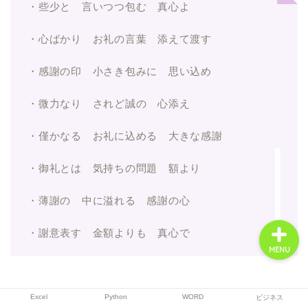
・些少と 言いつつ包む 真心よ
・心ばかり お礼の言葉 添えて渡す
Excel
・感謝の印 小さき包みに 思い込め
Python
・微力なり されど誠の 心添え
WORD
・僅かなる お礼に込める 大きな感謝
・御礼とは 気持ちの問題 額より
ビジネス
・薄謝の 中に溢れる 感謝の心
・謝意表す 金額よりも 真心で
MENU
Excel
Python
WORD
ビジネス