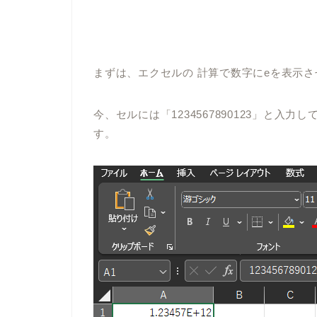
まずは、
エクセルの
計算で数字に
e
を表示さ
今、セルには「
1234567890123
」と入力し
す。