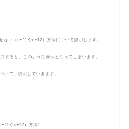
せない（
e+11
や
e+12
）
方法
について説明します。
入力すると、このような表示となってしまいます。
ついて、説明していきます。
e+11
や
e+12
）方法
1