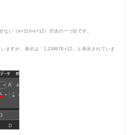
せない（
e+11
や
e+12
）方法
の一つ目
です。
ていますが、表示は「
1.23457E+12
」と表示されていま