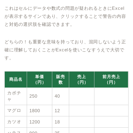
これはセルにデータや数式の問題が疑われるときにExcel
が表示するサインであり、クリックすることで警告の内容
と対処の選択肢を確認できます。
どちらの！も重要な意味を持っており、混同しないよう正
確に理解しておくことがExcelを使いこなすうえで大切で
す。
単価
販売
売上
前月売上
商品名
（円）
数
（円）
（円）
カボチ
250
40
ャ
マグロ
1800
12
カツオ
1200
18
ハラス