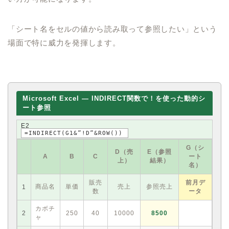
「シート名をセルの値から読み取って参照したい」という
場面で特に威力を発揮します。
Microsoft Excel — INDIRECT関数で！を使った動的シ
ート参照
E2
=INDIRECT(G1&”!D”&ROW())
G（シ
D（売
E（参照
A
B
C
ート
上）
結果）
名）
販売
前月デ
商品名
単価
売上
参照売上
1
数
ータ
カボチ
2
250
40
10000
8500
ャ