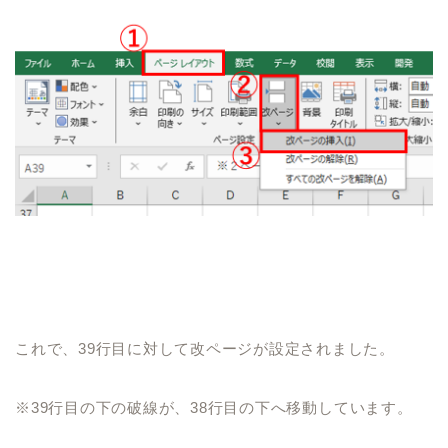
これで、
39
行目に対して改ページが設定されました。
※
39
行目の下の破線が、
38
行目の下へ移動しています。