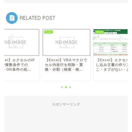
RELATED POST
l
Excel
Excel
xcel】VBAマクロで
【Excel】エクセルで差
【Excel】エクセルの
ル内改行を削除・置
し込み文書の作り方（ど
関数で複数条件での
分割（検索・検...
こ・タブがない・お...
AND・OR条件の処..
スポンサーリンク