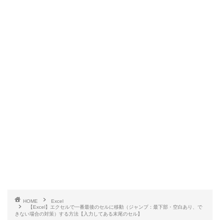
HOME
Excel
【Excel】エクセルで一番最後のセルに移動（ジャンプ：最下部・空白あり、で
きない場合の対策）する方法【入力してある末尾のセル】