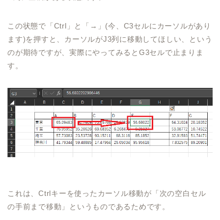
この状態で「
Ctrl
」と「→」
(
今、
C3
セルにカーソルが
あり
ます
)
を押すと、カーソルが
J3
列に移動してほしい、という
のが期待ですが、実際にやってみると
G3
セルで止まりま
す。
これは、
Ctrl
キーを使ったカーソル移動が「次の空白セル
の手前まで移動」というものであるためです。