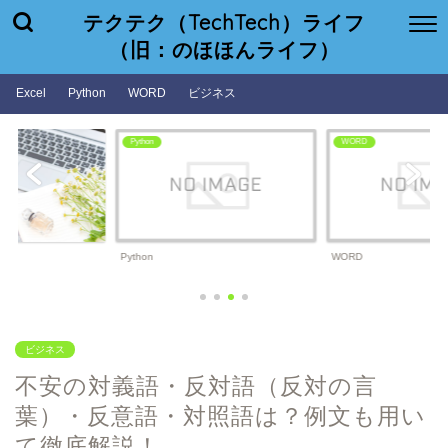
テクテク（TechTech）ライフ
（旧：のほほんライフ）
Excel
Python
WORD
ビジネス
WORD
ビジネス
WORD
ビジネス
ビジネス
不安の対義語・反対語（反対の言
葉）・反意語・対照語は？例文も用い
て徹底解説！