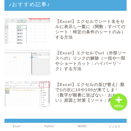
♪おすすめ記事♪
【Excel】エクセルでシート名をセ
Excel
ルに表示し一覧に（関数：すべての
シート：特定の条件のシートのみ）
する方法
Python
【Excel】エクセルでurl（外部ソー
WORD
スへの）リンクの解除（一括や一部
やショートカット：ハイパーリン
ク）する方法
ビジネス
【Excel】エクセルの並び替え昇順
で1の次に10や100が来てしまう
（数字が順番に並ばない・おかし
い）原因と対策【ソート：昇順】
MENU
最近の投稿
Excel
Python
WORD
ビジネス