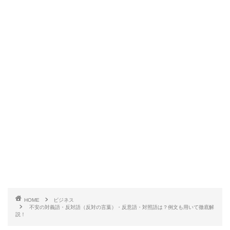
HOME
ビジネス
不安の対義語・反対語（反対の言葉）・反意語・対照語は？例文も用いて徹底解
説！