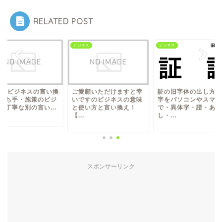
RELATED POST
ネス
ビジネス
ビジネス
愛顧いただけますと幸
証の旧字体の出し方（漢
打ち手/ビジネスの言
ですのビジネスの意味
字をパソコンやスマホ
え（打ち手・施策の
使い方と言い換え！
で・異体字・證・あか
ネス：丁寧な別の言い.
.
し・...
スポンサーリンク