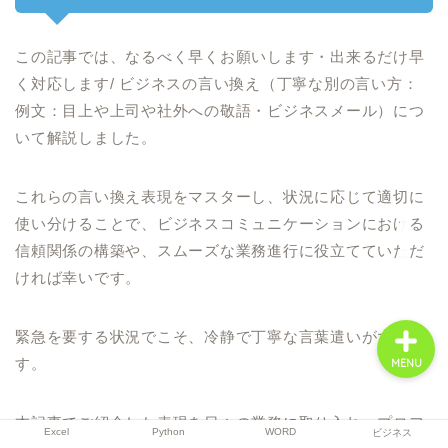
この記事では、なるべく早くお願いします・出来るだけ早
Excel
く対応します/ ビジネスの言い換え（丁寧な別の言い方：
例文：目上や上司や社外への敬語・ビジネスメール）につ
Python
いて解説しました。
WORD
これらの言い換え表現をマスターし、状況に応じて適切に
使い分けることで、ビジネスコミュニケーションにおける
ビジネス
信頼関係の構築や、スムーズな業務進行に役立てていただ
ければ幸いです。
緊急を要する状況でこそ、冷静で丁寧な言葉遣いが大切で
す。
MENU
本記事でご紹介した表現を日々の業務に取り入れ、プロフ
Excel
Python
WORD
ビジネス