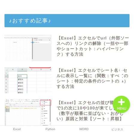
♪おすすめ記事♪
Excel
【Excel】エクセルでurl（外部ソー
Python
スへの）リンクの解除（一括や一部
やショートカット：ハイパーリン
ク）する方法
WORD
【Excel】エクセルでシート名をセ
ビジネス
ルに表示し一覧に（関数：すべての
シート：特定の条件のシートのみ）
する方法
【Excel】エクセルの並び替え昇順
で1の次に10や100が来てしまう
MENU
（数字が順番に並ばない・おかし
い）原因と対策【ソート：昇順】
Excel
Python
WORD
ビジネス