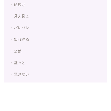
・筒抜け
・見え見え
・バレバレ
・知れ渡る
・公然
・堂々と
・隠さない