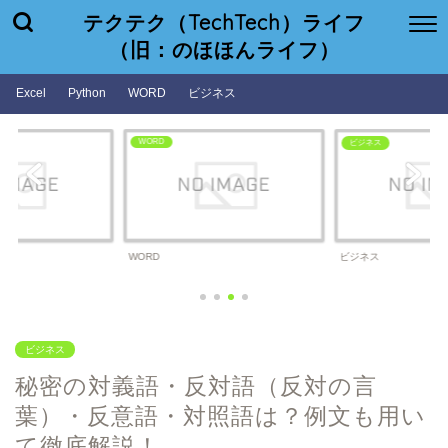
テクテク（TechTech）ライフ
（旧：のほほんライフ）
Excel
Python
WORD
ビジネス
WORD
ビジネス
WORD
ビジネス
ビジネス
秘密の対義語・反対語（反対の言
葉）・反意語・対照語は？例文も用い
て徹底解説！