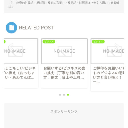
秘密の対義語・反対語（反対の言葉）・反意語・対照語は？例文も用いて徹底解
説！
RELATED POST
ネス
ビジネス
ビジネス
っちょこちょい/ビジネ
お願いする/ビジネスの言
ご押印をお願いいた
の言い換え（おっちょ
い換え（丁寧な別の言い
すのビジネスの意味
ちょい・あわてんぼ...
方：例文：目上や上司...
い方と言い換え！【
ー...
スポンサーリンク