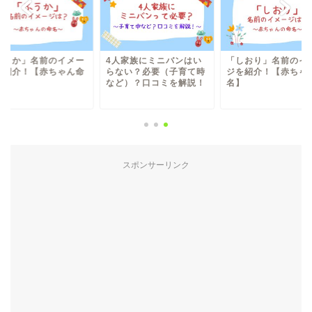
ふうか」名前のイメー
4人家族にミニバンはい
「しおり」名前のイ
を紹介！【赤ちゃん命
らない？必要（子育て時
ジを紹介！【赤ちゃ
】
など）？口コミを解説！
名】
スポンサーリンク