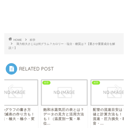
HOME
科学
薄力粉大さじ1は何グラム？カロリー・塩分・糖質は？【重さや重要成分を解
説！】
RELATED POST
科学
科学
分のグラフの書き方
飽和水蒸気圧の表とは？
配管の流速目安は？
？増減表の作り方も！
データの見方と活用方法
値と計算方法も！（
極値・極大・極小・変
も！（温度別一覧・単
流速・圧力損失・騒
.
位...
音・...