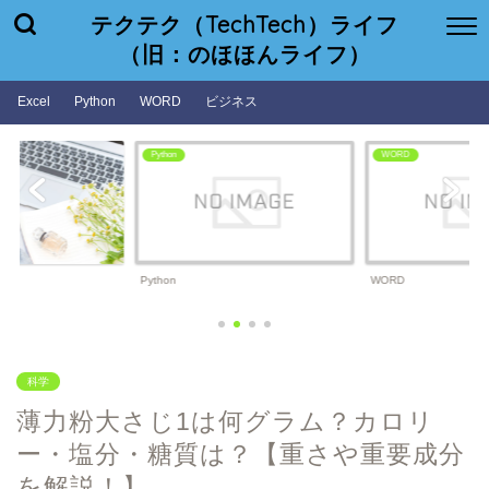
テクテク（TechTech）ライフ
（旧：のほほんライフ）
Excel
Python
WORD
ビジネス
Python
WORD
Python
WORD
科学
薄力粉大さじ1は何グラム？カロリ
ー・塩分・糖質は？【重さや重要成分
を解説！】