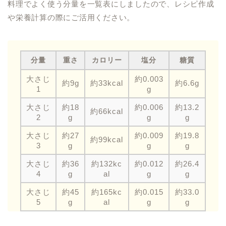
料理でよく使う分量を一覧表にしましたので、レシピ作成
や栄養計算の際にご活用ください。
分量
重さ
カロリー
塩分
糖質
大さじ
約0.003
約9g
約33kcal
約6.6g
1
g
大さじ
約18
約0.006
約13.2
約66kcal
2
g
g
g
大さじ
約27
約0.009
約19.8
約99kcal
3
g
g
g
大さじ
約36
約132kc
約0.012
約26.4
4
g
al
g
g
大さじ
約45
約165kc
約0.015
約33.0
5
g
al
g
g