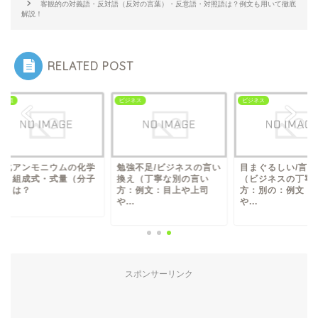
客観的の対義語・反対語（反対の言葉）・反意語・対照語は？例文も用いて徹底
解説！
RELATED POST
類
ビジネス
ビジネス
化アンモニウムの化学
勉強不足/ビジネスの言い
目まぐるしい/言い換
・組成式・式量（分子
換え（丁寧な別の言い
（ビジネスの丁寧な
）は？
方：例文：目上や上司
方：別の：例文：目
や...
や...
スポンサーリンク