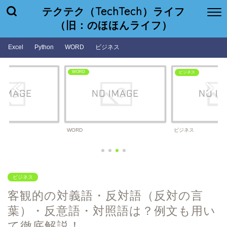
テクテク（TechTech）ライフ
（旧：のほほんライフ）
Excel
Python
WORD
ビジネス
WORD
ビジネス
WORD
ビジネス
ビジネス
客観的の対義語・反対語（反対の言
葉）・反意語・対照語は？例文も用い
て徹底解説！