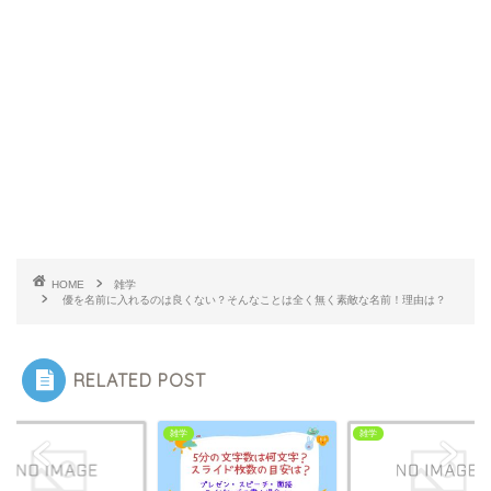
HOME
雑学
優を名前に入れるのは良くない？そんなことは全く無く素敵な名前！理由は？
RELATED POST
学
雑学
雑学