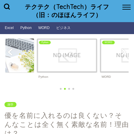
テクテク（TechTech）ライフ
（旧：のほほんライフ）
Excel
Python
WORD
ビジネス
WORD
ビジネス
WORD
ビジネス
雑学
優を名前に入れるのは良くない？そ
んなことは全く無く素敵な名前！理由
は？