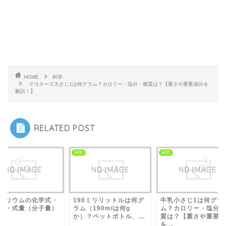
HOME
科学
マヨネーズ大さじ1は何グラム？カロリー・塩分・糖質は？【重さや重要成分を
解説！】
RELATED POST
科学
科学
90ミリリットルは何グ
牛乳小さじ1は何グラ
硝酸バリウムの化学
（190mlは何g
ム？カロリー・塩分・糖
組成式・式量（分子
）？ペットボトル、...
質は？【重さや重要成分
は？
を...