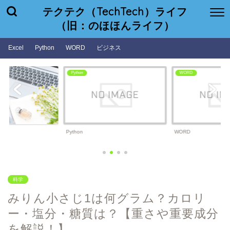
テクテク（TechTech）ライフ
（旧：のほほんライフ）
Excel
Python
WORD
ビジネス
WORD
ビジネス
WORD
ビジネス
科学
みりん小さじ1は何グラム？カロリ
ー・塩分・糖質は？【重さや重要成分
を解説！】