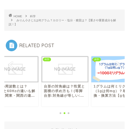
HOME
科学
みりん小さじ1は何グラム？カロリー・塩分・糖質は？【重さや重要成分を解
説！】
RELATED POST
科学
科学
形の対角線は？性質と
1グラムは何ミリグラム
交流の周波数とは？
積の求め方も！(等脚
（1gは何mg）？単位変
50Hzと60Hzの違い
:対角線が等しい:...
換・換算方法【gをm...
説！（関東・関西の違.