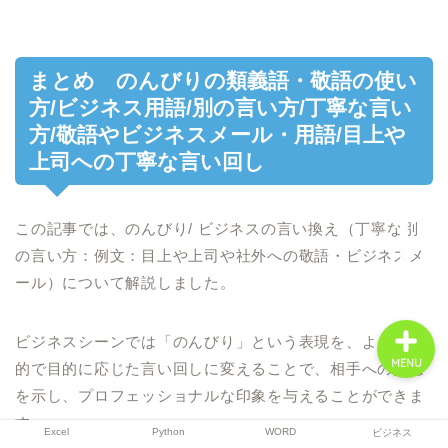
まとめ のんびりの類義語・敬語の使い
Excel
方/ビジネス用語/別の言い方/丁寧な言い
方/敬語やビジネスメール・用語/目上や
Python
上司への丁寧な言い回し
WORD
この記事では、のんびり/ ビジネスの言い換え（丁寧な別
ビジネス
の言い方：例文：目上や上司や社外への敬語・ビジネスメ
ール）について解説しました。
ビジネスシーンでは「のんびり」という表現を、より具体
MENU
的で目的に応じた言い回しに変えることで、相手への配慮
を示し、プロフェッショナルな印象を与えることができま
す。
Excel
Python
WORD
ビジネス