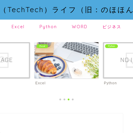
（TechTech）ライフ（旧：のほほ
Excel
Python
WORD
ビジネス
Python
WORD
Python
WORD