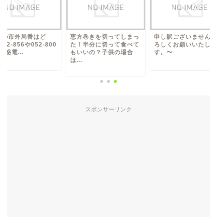
方巻きを切ってしまっ
申し訳ございませんがよ
0528の市外局番はど
！半分に切って食べて
ろしくお願いいたしま
こ？052‐856や052-
いいの？子供の場合
す。〜
は？迷惑電...
.
スポンサーリンク