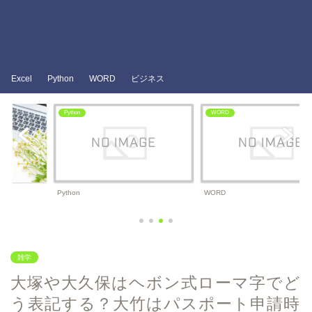
Excel
Python
WORD
ビジネス
WORD
ビジネス
WORD
ビジネス
雑学
大塚や大久保はヘボン式ローマ字でど
う表記する？大竹はパスポート申請時