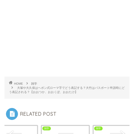
HOME
雑学
大塚や大久保はヘボン式ローマ字でどう表記する？大竹はパスポート申請時にど
う表記される？【おおつか、おおくぼ、おおたけ】
RELATED POST
雑学
雑学