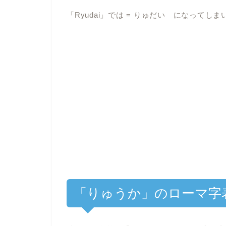
「Ryudai」では = りゅだい になって
「りゅうか」のローマ字