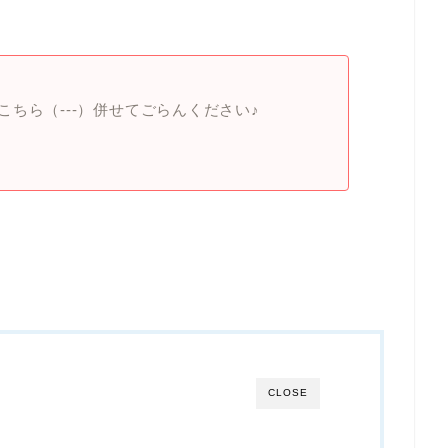
ちら（‐‐‐）併せてごらんください♪
CLOSE