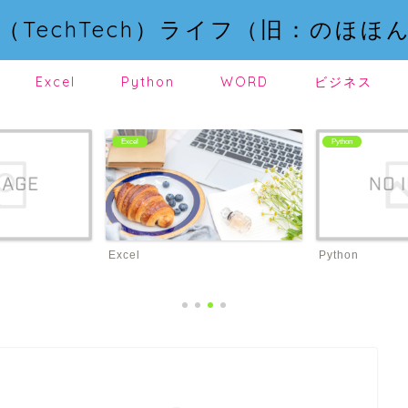
（TechTech）ライフ（旧：のほほ
Excel
Python
WORD
ビジネス
Excel
Python
Excel
Python