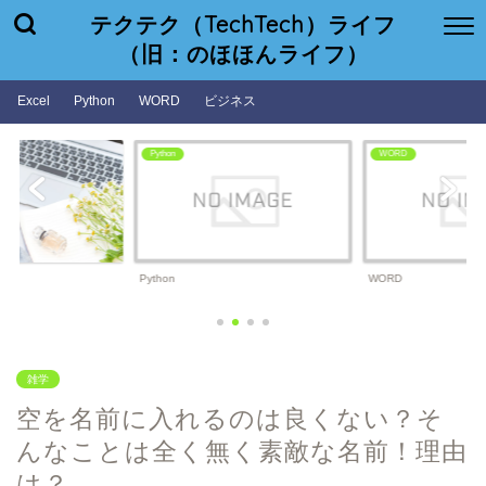
テクテク（TechTech）ライフ
（旧：のほほんライフ）
Excel
Python
WORD
ビジネス
WORD
ビジネス
WORD
ビジネス
雑学
空を名前に入れるのは良くない？そ
んなことは全く無く素敵な名前！理由
は？