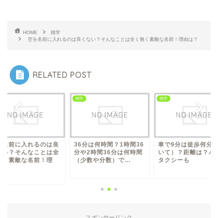
HOME
雑学
空を名前に入れるのは良くない？そんなことは全く無く素敵な名前！理由は？
RELATED POST
学
雑学
雑学
6分は何時間？1時間36
車で9分は徒歩何分（歩
翠を名前に入れるの
や2時間36分は何時間
いて）？距離は？バスや
くない？そんなこと
少数や分数）で...
タクシーも
く無く素敵な名前！
由...
スポンサーリンク