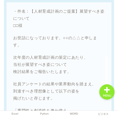
・件名：【人材育成計画のご提案】展望すべき姿
について
Excel
□□様
Python
お世話になっております。○○の△△と申しま
す。
WORD
次年度の人材育成計画の策定にあたり、
当社が展望すべき姿について
ビジネス
検討結果をご報告いたします。
社員アンケートの結果や業界動向を踏まえ、
到達すべき理想像として以下の姿を
MENU
掲げたいと存じます。
「専門性と創造性を兼ね備え、
Excel
Python
WORD
ビジネス
変化を恐れず挑戦し続ける人材が