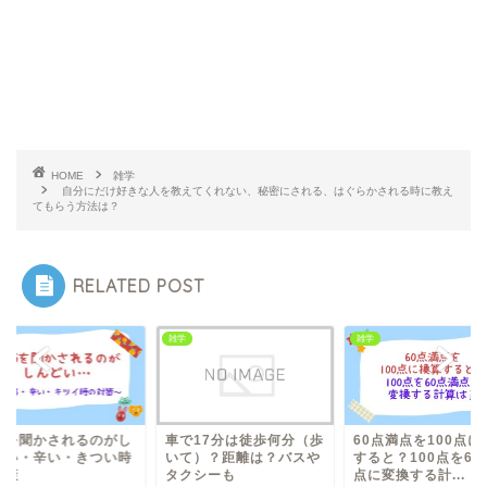
HOME
雑学
自分にだけ好きな人を教えてくれない、秘密にされる、はぐらかされる時に教え
てもらう方法は？
RELATED POST
雑学
雑学
で17分は徒歩何分（歩
60点満点を100点に換算
愚痴を聞かされるの
て）？距離は？バスや
すると？100点を60点満
んどい・辛い・きつ
クシーも
点に変換する計...
の対策