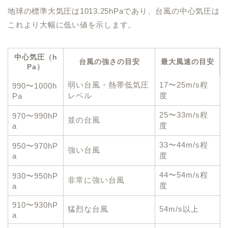
地球の標準大気圧は1013.25hPaであり、台風の中心気圧は
これより大幅に低い値を示します。
中心気圧（h
台風の強さの目安
最大風速の目安
Pa）
弱い台風・熱帯低気圧
17〜25m/s程
990〜1000h
レベル
度
Pa
25〜33m/s程
970〜990hP
並の台風
度
a
33〜44m/s程
950〜970hP
強い台風
度
a
44〜54m/s程
930〜950hP
非常に強い台風
度
a
910〜930hP
猛烈な台風
54m/s以上
a