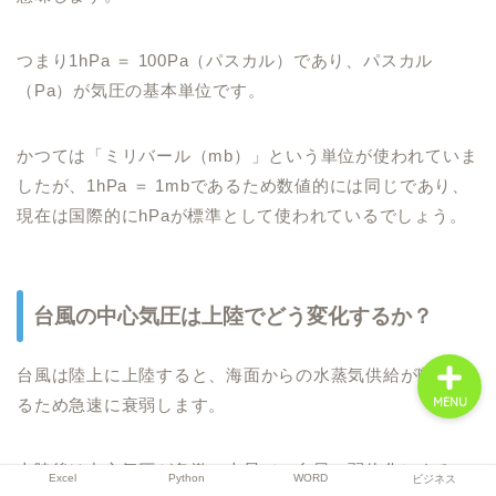
つまり1hPa ＝ 100Pa（パスカル）であり、パスカル
Excel
（Pa）が気圧の基本単位です。
Python
かつては「ミリバール（mb）」という単位が使われていま
したが、1hPa ＝ 1mbであるため数値的には同じであり、
WORD
現在は国際的にhPaが標準として使われているでしょう。
ビジネス
台風の中心気圧は上陸でどう変化するか？
台風は陸上に上陸すると、海面からの水蒸気供給が断たれ
るため急速に衰弱します。
MENU
上陸後は中心気圧が急激に上昇（＝台風の弱体化）するこ
Excel
Python
WORD
ビジネス