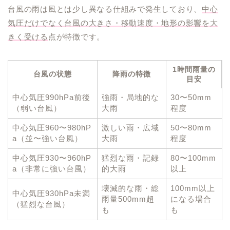
台風の雨は風とは少し異なる仕組みで発生しており、
中心
気圧だけでなく台風の大きさ・移動速度・地形の影響を大
きく受ける
点が特徴です。
1時間雨量の
台風の状態
降雨の特徴
目安
中心気圧990hPa前後
強雨・局地的な
30〜50mm
（弱い台風）
大雨
程度
中心気圧960〜980hP
激しい雨・広域
50〜80mm
a（並〜強い台風）
大雨
程度
中心気圧930〜960hP
猛烈な雨・記録
80〜100mm
a（非常に強い台風）
的大雨
以上
壊滅的な雨・総
100mm以上
中心気圧930hPa未満
雨量500mm超
になる場合
（猛烈な台風）
も
も