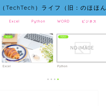
（TechTech）ライフ（旧：のほほ
Excel
Python
WORD
ビジネス
Python
WORD
Python
WORD