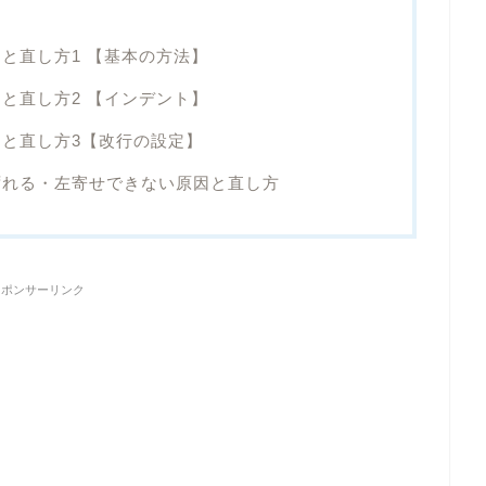
と直し方1 【基本の方法】
と直し方2 【インデント】
と直し方3【改行の設定】
ずれる・左寄せできない原因と直し方
スポンサーリンク