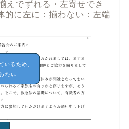
左揃えでずれる・左寄せでき
体的に左に：揃わない：左端