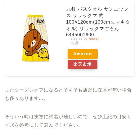
丸眞 バスタオル サンエック
ス リラックマ 約
100×120cm(100cm丈マキタ
オル) リラックマごろん
6445001600
created by
Rinker
丸眞
Amazon
楽天市場
またシーズンオフになるとそもそも店舗に在庫が無い場合
も多々あります…。
そういう時は実際に試着が難しいので、ぜひ上記の目安サ
イズを参考にして選んでください。