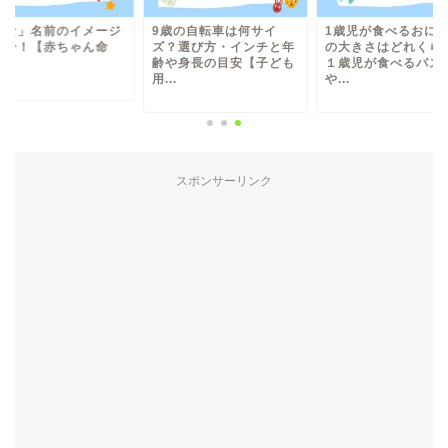
まな」名前のイメージ
9歳の自転車は何サイ
1歳児が食べるおに
紹介！【赤ちゃん命
ズ？選び方・インチと年
の大きさはどれくら
】
齢や身長の目安【子ども
１歳児が食べるパス
用...
や...
スポンサーリンク