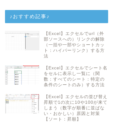
♪おすすめ記事♪
【Excel】エクセルでurl（外
部ソースへの）リンクの解除
（一括や一部やショートカッ
ト：ハイパーリンク）する方
法
【Excel】エクセルでシート名
をセルに表示し一覧に（関
数：すべてのシート：特定の
条件のシートのみ）する方法
【Excel】エクセルの並び替え
昇順で1の次に10や100が来て
しまう（数字が順番に並ばな
い・おかしい）原因と対策
【ソート：昇順】