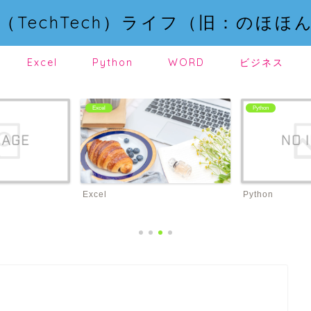
（TechTech）ライフ（旧：のほほ
Excel
Python
WORD
ビジネス
Excel
Python
Excel
Python