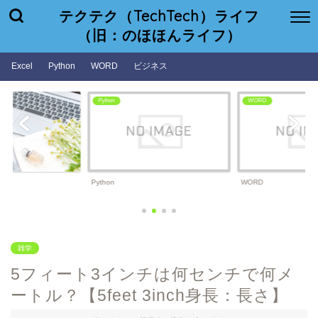
テクテク（TechTech）ライフ
（旧：のほほんライフ）
Excel
Python
WORD
ビジネス
Python
WORD
Python
WORD
雑学
5フィート3インチは何センチで何メ
ートル？【5feet 3inch身長：長さ】