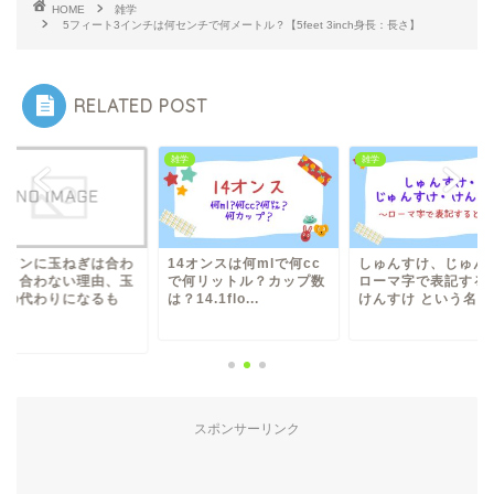
HOME
雑学
5フィート3インチは何センチで何メートル？【5feet 3inch身長：長さ】
RELATED POST
雑学
雑学
ーメンに玉ねぎは合わ
14オンスは何mlで何cc
しゅんすけ、じゅん
い？合わない理由、玉
で何リットル？カップ数
ローマ字で表記する
ぎの代わりになるも
は？14.1flo...
けんすけ という名前..
.
スポンサーリンク