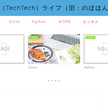
（TechTech）ライフ（旧：のほほ
Excel
Python
WORD
ビジネス
Excel
Python
Excel
Python