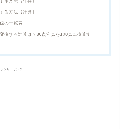
換する方法【計算】
換する方法【計算】
算値の一覧表
に変換する計算は？80点満点を100点に換算す
スポンサーリンク