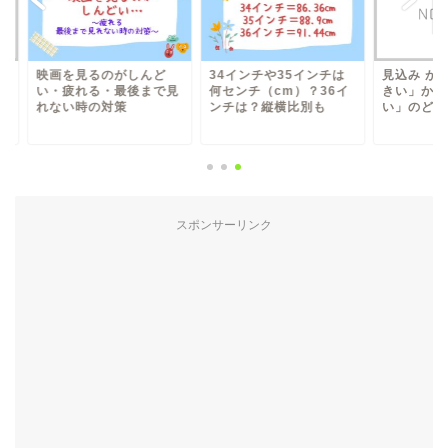
画を見るのがしんど
34インチや35インチは
見込み が「高い」か
・疲れる・最後まで見
何センチ（cm）？36イ
きい」か「多い」か
ない時の対策
ンチは？縦横比別も
い」のどれを使うべき.
スポンサーリンク