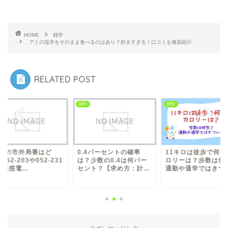
HOME
雑学
アミの塩辛をそのまま食べるのはあり？好きすぎる！口コミを徹底紹介
RELATED POST
雑学
雑学
522の市外局番はど
0.4パーセントの確率
11キロは徒歩で何分
052‐203や052‐231
は？少数の0.4は何パー
ロリーは？歩数は何
迷惑電...
セント？【求め方：計...
通勤や通学ではきつい.