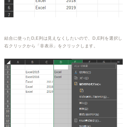
結合に使った
D,E
列は
見えなくしたいので、
D,E
列を選択し
右クリックから「非表示」をクリックします。