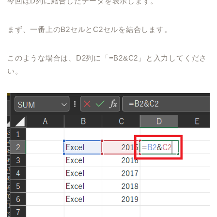
今回は
D
列に結合したデータを表示します。
まず、一番上の
B2
セルと
C2
セルを結合します。
このような場合は、
D2
列に「
=B2&C2
」と入力してくださ
い。