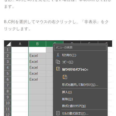
ます。
B,C
列を選択して
マウスの
右クリックし、「
非表示」をク
リックします。