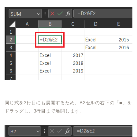
同じ式を
3
行目にも展開するため、
B2
セルの右下の「■」を
ドラッグし、
3
行目まで展開します。