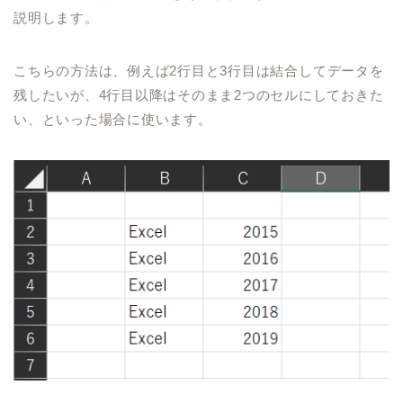
説明します。
こちらの方法は、
例えば
2
行目と
3
行目は結合してデータを
残したいが、
4
行目以降はそのまま
2
つのセルにしておきた
い、といった場合に
使います。