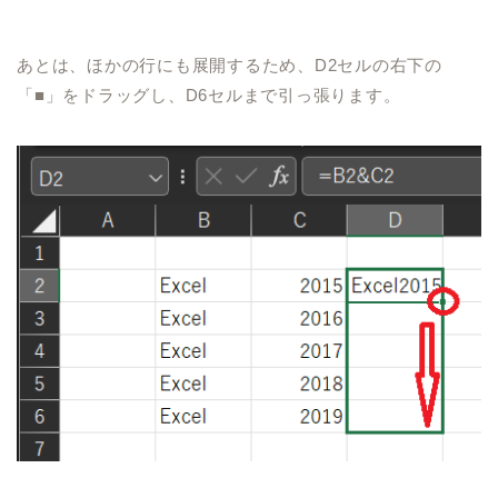
あとは、ほかの行にも展開するため、
D2
セルの右下の
「■」をドラッグし、
D6
セルまで引っ張ります。