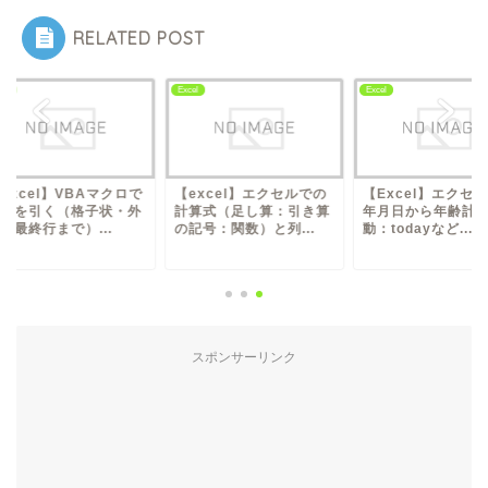
RELATED POST
l
Excel
Excel
xcel】VBAマクロで
【excel】エクセルでの
【Excel】エクセル
線を引く（格子状・外
計算式（足し算：引き算
年月日から年齢計算
最終行まで）...
の記号：関数）と列...
動：todayなど...
スポンサーリンク