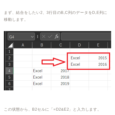
まず、結合をしたい
2
、
3
行目の
B,
C
列のデータを
D
,E
列に
移動します。
この状態から、
B2
セル
に「
=D2&E2
」と入力します。