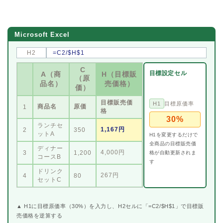
Microsoft Excel
H2
=C2/$H$1
C
目標設定セル
A（商
H（目標販
（原
品名）
売価格）
価）
目標販売価
目標原価率
H1
商品名
原価
1
格
30%
ランチセ
1,167円
2
350
ットA
H1を変更するだけで
全商品の目標販売価
ディナー
4,000円
3
1,200
格が自動更新されま
コースB
す
ドリンク
267円
4
80
セットC
▲ H1に目標原価率（30%）を入力し、H2セルに「=C2/$H$1」で目標販
売価格を逆算する