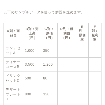
以下のサンプルデータを使って解説を進めます。
E
F
B列：売
C列：
D列：粗
列：
列：
A列：商
上高
原価
利益
原価
粗利
品名
（円）
（円）
（円）
率
率
ランチセ
1,000
350
ットA
ディナー
3,500
1,200
コースB
ドリンク
500
80
セットC
デザート
800
320
プレート
D