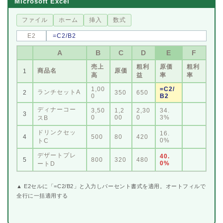
Microsoft Excel
ファイル
ホーム
挿入
数式
E2
=C2/B2
A
B
C
D
E
F
売上
粗利
原価
粗利
商品名
原価
1
高
益
率
率
1,00
=C2/
ランチセットA
2
350
650
0
B2
ディナーコー
3,50
1,2
2,30
34.
3
0
00
0
3%
スB
ドリンクセッ
16.
4
500
80
420
0%
トC
デザートプレ
40.
5
800
320
480
0%
ートD
▲ E2セルに「=C2/B2」と入力しパーセント書式を適用。オートフィルで
全行に一括適用する