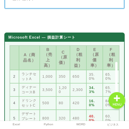
Excel
Microsoft Excel — 損益計算シート
Python
B
D
E
F
C
（売
（粗
（原
（粗
A（商
WORD
（原
上
利
価
利
品名）
価）
高）
益）
率）
率）
ビジネス
ランチセ
35.
65.
2
1,000
350
650
0%
0%
ットA
ディナー
1,20
34.
65.
3
3,500
2,300
0
3%
7%
コースB
ドリンク
16.
84.
4
500
80
420
MENU
0%
0%
セットC
デザート
40.
60.
5
800
320
480
プレート
0%
0%
D
Excel
Python
WORD
ビジネス