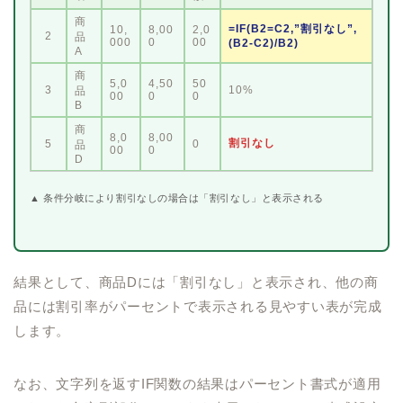
商
=IF(B2=C2,”割引なし”,
10,
8,00
2,0
2
品
000
0
00
(B2-C2)/B2)
A
商
5,0
4,50
50
3
10%
品
00
0
0
B
商
8,0
8,00
割引なし
5
0
品
00
0
D
▲ 条件分岐により割引なしの場合は「割引なし」と表示される
結果として、商品Dには「割引なし」と表示され、他の商
品には割引率がパーセントで表示される見やすい表が完成
します。
なお、文字列を返すIF関数の結果はパーセント書式が適用