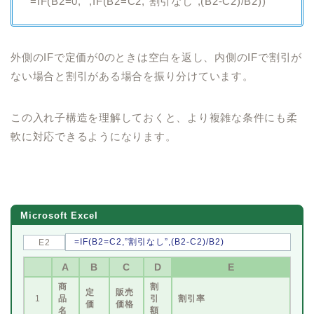
=IF(B2=0,””,IF(B2=C2,”割引なし”,(B2-C2)/B2))
外側のIFで定価が0のときは空白を返し、内側のIFで割引が
ない場合と割引がある場合を振り分けています。
この入れ子構造を理解しておくと、より複雑な条件にも柔
軟に対応できるようになります。
Microsoft Excel
=IF(B2=C2,”割引なし”,(B2-C2)/B2)
E2
A
B
C
D
E
商
割
定
販売
1
品
引
割引率
価
価格
名
額