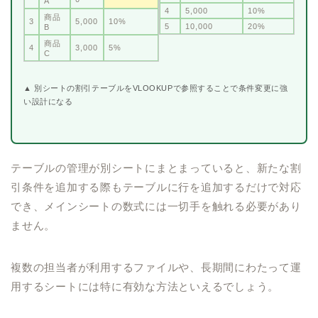
A
4
5,000
10%
商品
3
5,000
10%
5
10,000
20%
B
商品
4
3,000
5%
C
▲ 別シートの割引テーブルをVLOOKUPで参照することで条件変更に強
い設計になる
テーブルの管理が別シートにまとまっていると、新たな割
引条件を追加する際もテーブルに行を追加するだけで対応
でき、メインシートの数式には一切手を触れる必要があり
ません。
複数の担当者が利用するファイルや、長期間にわたって運
用するシートには特に有効な方法といえるでしょう。