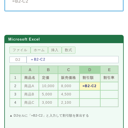
=B2-C2
Microsoft Excel
ファイル
ホーム
挿入
数式
＝B2-C2
D2
A
B
C
D
E
1
商品名
定価
販売価格
割引額
割引率
2
商品A
10,000
8,000
=B2-C2
3
商品B
5,000
4,500
4
商品C
3,000
2,100
▲ D2セルに「=B2-C2」と入力して割引額を算出する