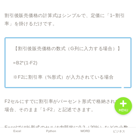
割引後販売価格の計算式はシンプルで、定価に「1−割引
率」を掛けるだけです。
Excel
Python
【割引後販売価格の数式（G列に入力する場合）】
WORD
=B2*(1-F2)
ビジネス
※F2に割引率（%形式）が入力されている場合
F2セルにすでに割引率がパーセント形式で格納されている
場合、そのまま「1-F2」と記述できます。
MENU
Excelでは%形式のセルは内部的に0.2（20%）などの小数
Excel
Python
WORD
ビジネス
として保持されているため、追加の変換は不要です。