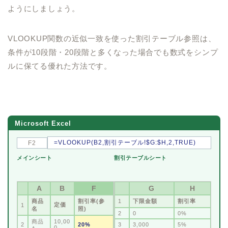
ようにしましょう。
VLOOKUP関数の近似一致を使った割引テーブル参照は、
条件が10段階・20段階と多くなった場合でも数式をシンプ
ルに保てる優れた方法です。
Microsoft Excel
=VLOOKUP(B2,割引テーブル!$G:$H,2,TRUE)
F2
メインシート
割引テーブルシート
A
B
F
G
H
商品
割引率(参
1
下限金額
割引率
定価
1
名
照)
2
0
0%
商品
10,00
2
20%
3
3,000
5%
0